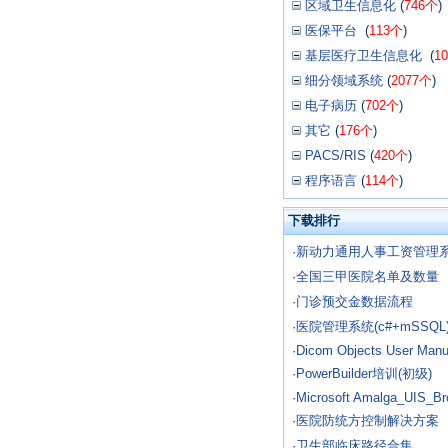
区域卫生信息化
(
746个
)
医保平台
(
113个
)
基层医疗卫生信息化
(
1
细分领域系统
(
2077个
)
电子病历
(
702个
)
其它
(
176个
)
PACS/RIS
(
420个
)
程序语言
(
114个
)
下载排行
·
新动力通用人事工资管理
·
全国三甲医院名单及数量
·
门诊预交金数据流程
·
医院管理系统(c#+mSSQL
·
Dicom Objects User Manu
·
PowerBuilder培训(初级)
·
Microsoft Amalga_UIS_Br
·
医院防统方控制解决方案
·
卫生部临床路径合集