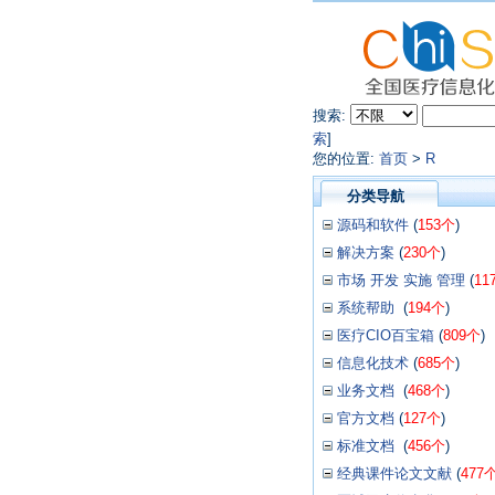
搜索:
索
]
您的位置:
首页
>
R
分类导航
源码和软件
(
153个
)
解决方案
(
230个
)
市场 开发 实施 管理
(
11
系统帮助
(
194个
)
医疗CIO百宝箱
(
809个
)
信息化技术
(
685个
)
业务文档
(
468个
)
官方文档
(
127个
)
标准文档
(
456个
)
经典课件论文文献
(
477