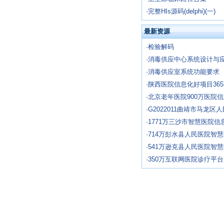
·
完整HIs源码(delphi)(一)
最新资源
·
检验解码
·
消毒供应中心系统设计与
·
消毒供应室系统功能要求
·
陕西医院信息化好项目36
·
北京老年医院900万医院
·
G2022011曲靖市马龙区
·
1771万三沙市智慧医院信
·
714万彭水县人民医院智
·
541万逊克县人民医院智
·
350万互联网医院诊疗平