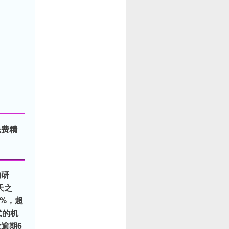
耗费精
的研
天之
0%，超
式的机
逾期6