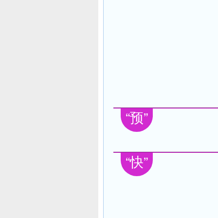
“预”
“快”