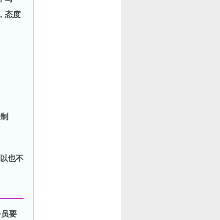
，态度
恶制
以也不
务员要