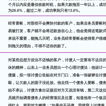
个月以内应是最佳收款时机，如果欠款拖至一年以上，成
为26.6%，超过二年，成功率则只有13.6%。
经常要帐，对那些不会爽快付款的客户，如果业务员要帐
易被打发，客户就不会将还款放在心上，他会觉得这笔款
来说不重要，能拖几天吧，业务员经常要帐会使得客户很
到拖欠的理由，不得不还你的款了。
对某些总想方设法不还钱的客户，讨债人一定要有不达目
休的精神，山东上一业务员想出一个心理讨债法：他设计
债服，拟一张讨债公告贴在对方门口，准备一张破锣去讨
敲，让欠款人的面子没处放。他去找一个债务人要帐，债
始不承认，讨债方拿出证据后对方又说没有钱，第二天这
员就开始调查债务人的经营项目及位置，知道他有一个饭
很红火，就和对方摊牌：“如果你不还债，我就穿上讨债服