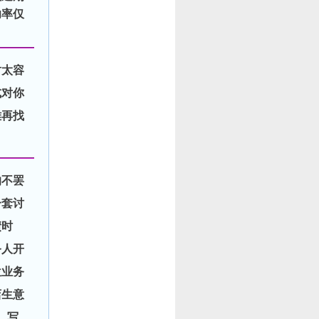
功率仅
时太容
式对你
难再找
的不罢
一套讨
债时
务人开
位业务
店生意
，写