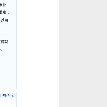
象征
困难，
，以自
前提就
料。
有
0
条评论