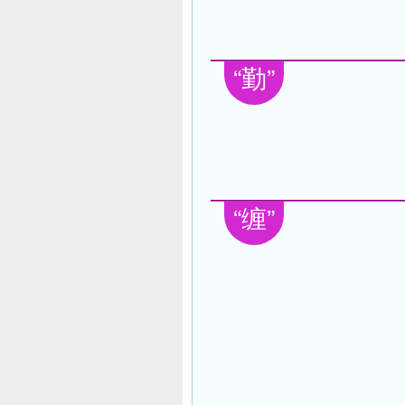
“勤”
“缠”