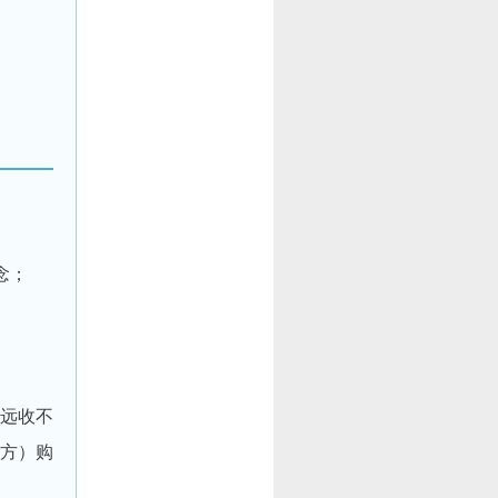
念；
远收不
方）购