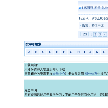
LIS通讯-罗氏-化学
lis通讯，罗氏E60
语言：简体中文
2
3
4
153
1
按字母检索
A
B
C
D
E
F
G
H
I
J
K
L
下载须知:
大部份资源无需注册即可下载
需要积分的资源要在
会员中心
注册会员并用
积分体系
中提示
免责声明：
所有资源只能用于参考学习，不能用于任何商业用途，否则