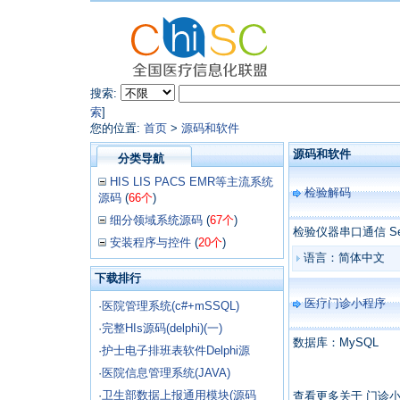
搜索:
索
]
您的位置:
首页
>
源码和软件
源码和软件
分类导航
HIS LIS PACS EMR等主流系统
检验解码
源码
(
66个
)
细分领域系统源码
(
67个
)
检验仪器串口通信 Seri
安装程序与控件
(
20个
)
语言：简体中文
下载排行
医疗门诊小程序
·
医院管理系统(c#+mSSQL)
·
完整HIs源码(delphi)(一)
数据库：MySQL
·
护士电子排班表软件Delphi源
·
医院信息管理系统(JAVA)
·
卫生部数据上报通用模块(源码
查看更多关于 门诊