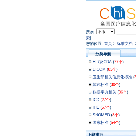
搜索:
索
]
您的位置:
首页
>
标准文档
分类导航
HL7及CDA
(
77个
)
DICOM
(
83个
)
卫生部相关信息化标准
(
其它标准
(
30个
)
数据字典相关
(
36个
)
ICD
(
27个
)
IHE
(
57个
)
SNOMED
(
8个
)
国家标准
(
54个
)
下载排行