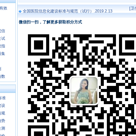
有效
[
全国医院信息化建设标准与规范（试行）.2019.2.13
微信扫一扫，了解更多获取积分方式
院信
（试
设指
料集
则
与数
标准
建设
与规
趋势
性测
评价