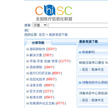
搜索:
索
]
您的位置:
首页
>
最新资源下载
最新资源下载
分类导航
源码和软件
(
153个
)
检验解码
解决方案
(
230个
)
市场 开发 实施 管理
(
1177个
)
检验仪器串口通信 Seri
系统帮助
(
194个
)
语言：简体中文
医疗CIO百宝箱
(
809个
)
信息化技术
(
685个
)
消毒供应中心系统
业务文档
(
468个
)
官方文档
(
127个
)
消毒供应中心系统设
标准文档
(
456个
)
语言：简体中文
经典课件论文文献
(
477个
)