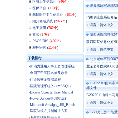
区域卫生信息化
(
746个
)
消毒供应室系统功
医保平台
(
113个
)
基层医疗卫生信息化
(
101个
)
消毒供应室系统介绍
细分领域系统
(
2077个
)
语言：简体中文
电子病历
(
702个
)
其它
(
176个
)
陕西医院信息化好项
PACS/RIS
(
420个
)
陕西医院信息化好项目
程序语言
(
114个
)
语言：简体中文
下载排行
北京老年医院900
·
新动力通用人事工资管理系统
北京老年医院900万
·
全国三甲医院名单及数量
语言：简体中文
·
门诊预交金数据流程
G2022011曲
·
医院管理系统(c#+mSSQL)
标文件
·
Dicom Objects User Manual
G2022011曲靖
·
PowerBuilder培训(初级)
语言：简体中文
·
Microsoft Amalga_UIS_Broch
·
医院防统方控制解决方案
1771万三沙市
·
卫生部临床路径合集