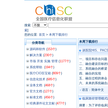
搜索:
索
]
您的位置:
首页
>
本周下载排行
本周下载排行
分类导航
源码和软件
(
153个
)
谈医院HIS、PA
解决方案
(
230个
)
一、项目和存在问题
市场 开发 实施 管理
(
1177个
)
二、融合建设目标的
系统帮助
(
194个
)
三、系统融合的桥梁
医疗CIO百宝箱
(
809个
)
四、融合的实现
五、融合过程的体会
信息化技术
(
685个
)
六、未来的系统融合
业务文档
(
468个
)
语言：简体中文
官方文档
(
127个
)
标准文档
(
456个
)
临床路径管理模式
经典课件论文文献
(
477个
)
摘要：为了评价临床