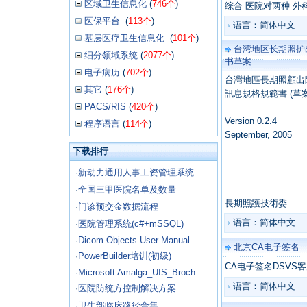
区域卫生信息化
(
746个
)
综合 医院对两种 外
医保平台
(
113个
)
语言：简体中文
基层医疗卫生信息化
(
101个
)
台湾地区长期照护
细分领域系统
(
2077个
)
书草案
电子病历
(
702个
)
台灣地區長期照顧出院
其它
(
176个
)
訊息規格規範書 (草案
PACS/RIS
(
420个
)
Version 0.2.4
程序语言
(
114个
)
September, 2005
下载排行
·
新动力通用人事工资管理系统
·
全国三甲医院名单及数量
長期照護技術委
·
门诊预交金数据流程
语言：简体中文
·
医院管理系统(c#+mSSQL)
·
Dicom Objects User Manual
北京CA电子签名
·
PowerBuilder培训(初级)
CA电子签名DSVS
·
Microsoft Amalga_UIS_Broch
语言：简体中文
·
医院防统方控制解决方案
·
卫生部临床路径合集