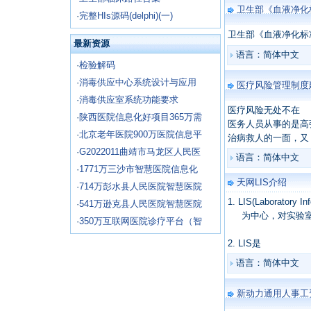
卫生部《血液净化标
·
完整HIs源码(delphi)(一)
卫生部《血液净化标准
最新资源
语言：简体中文
·
检验解码
·
消毒供应中心系统设计与应用
医疗风险管理制度
·
消毒供应室系统功能要求
医疗风险无处不在
·
陕西医院信息化好项目365万需
医务人员从事的是高
·
北京老年医院900万医院信息平
治病救人的一面，又
·
G2022011曲靖市马龙区人民医
语言：简体中文
·
1771万三沙市智慧医院信息化
天网LIS介绍
·
714万彭水县人民医院智慧医院
1. LIS(Laborator
·
541万逊克县人民医院智慧医院
为中心，对实验室
·
350万互联网医院诊疗平台（智
2. LIS是
语言：简体中文
新动力通用人事工